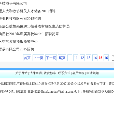
科技股份有限公司
盟人大和政协机关人才储备2015招聘
业科技有限公司2015招聘
基层公益性岗位2015招募农村牧区生态防护员
信用社2015年应届高校毕业生招聘简章
区空气质量预报预警中心
易有限公司2015招聘
首页
上一页
下一页
尾页
...
11
12
13
14
15
16
关于网站
|
法律声明
|
收费标准
|
联系方式
|
会员章程
|
申请须知
经易招网同意,不得转载本网站之所有招聘信息
2007-2015 © 版权所有 备案许可证：
蒙I
 0471-8912333-8829 8029 Email:nmrlzy@jad-hr.com 地址：呼和浩特市新华