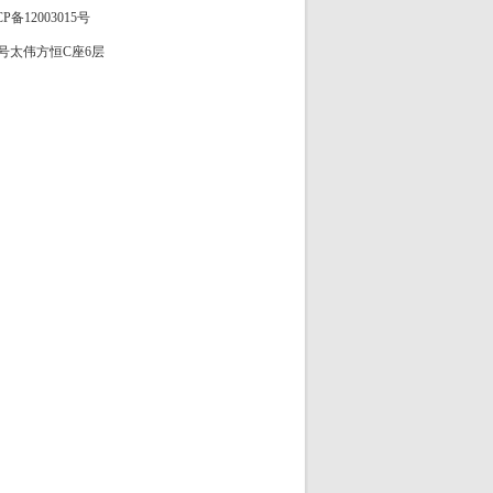
CP备12003015号
大街85号太伟方恒C座6层