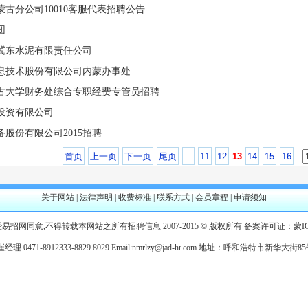
古分公司10010客服代表招聘公告
团
冀东水泥有限责任公司
息技术股份有限公司内蒙办事处
内蒙古大学财务处综合专职经费专管员招聘
投资有限公司
股份有限公司2015招聘
首页
上一页
下一页
尾页
...
11
12
13
14
15
16
关于网站
|
法律声明
|
收费标准
|
联系方式
|
会员章程
|
申请须知
经易招网同意,不得转载本网站之所有招聘信息
2007-2015 © 版权所有 备案许可证：
蒙I
 0471-8912333-8829 8029 Email:nmrlzy@jad-hr.com 地址：呼和浩特市新华